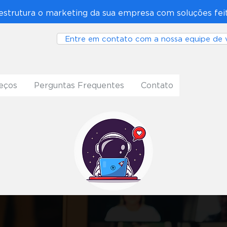
estrutura o marketing da sua empresa com soluções fe
Entre em contato com a nossa equipe de 
eços
Perguntas Frequentes
Contato