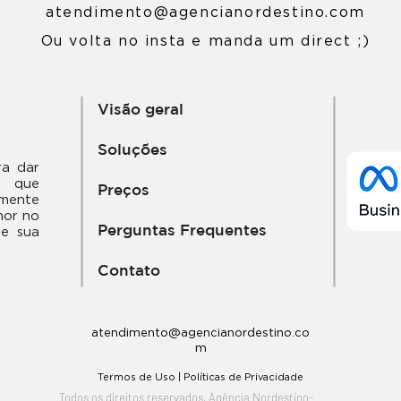
atendimento@agencianordestino.com
Ou volta no insta e manda um direct ;)
Visão geral
Soluções
ra dar
s que
Preços
mente
hor no
Perguntas Frequentes
e sua
Contato
atendimento@agencianordestino.co
m
Termos de Uso | Políticas de Privacidade
Todos os direitos reservados, Agência Nordestino-