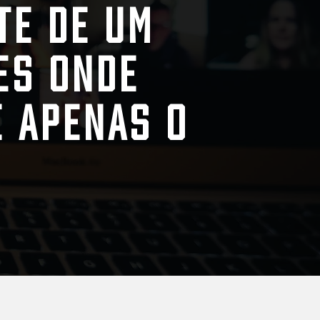
te de um
es onde
é apenas o