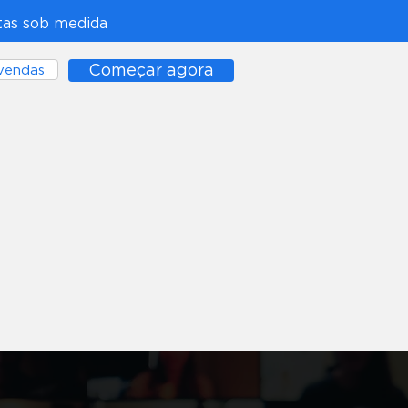
itas sob medida
Começar agora
vendas