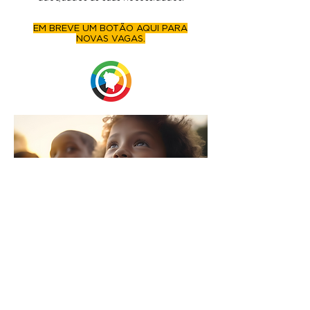
EM BREVE UM BOTÃO AQUI PARA
NOVAS VAGAS.
Utilizamos nossa expertise para dar mais
liberdade às empresas que querem crescer
rapidamente focando no que fazem de